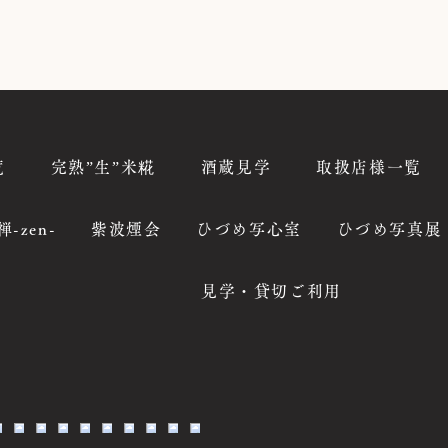
覧
完熟”生”米糀
酒蔵見学
取扱店様一覧
禅-zen-
紫波煙会
ひづめ写心室
ひづめ写真展
見学・貸切ご利用