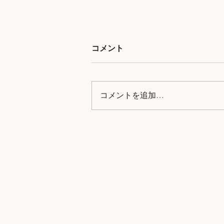
コメント
コメントを追加…
100年の時が流れる家で過ご
す、土曜日の朝。