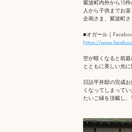
紫波町内外から15
人から子供までお楽
企画さま、紫波町さ
■オガール｜Facebo
https://www.faceb
空が暗くなると前庭
とともに美しい光に
日詰平井邸の完成お
くなってしまってい
たいご縁を頂戴し、