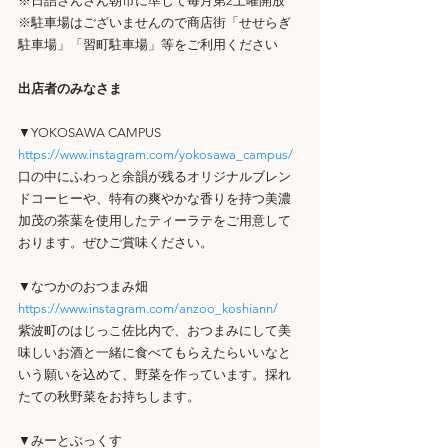
※日詰さんさん朝市に準じて毎月第2土曜開放
※駐車場はございませんので商店街「せせらぎ
駐車場」「習町駐車場」等をご利用ください
出店者のみなさま
▼YOKOSAWA CAMPUS
https://www.instagram.com/yokosawa_campus/
口の中にふわっと余韻が残るオリジナルブレン
ドコーヒーや、特有の爽やかな香りを持つ美濃
加茂の茶葉を使用したティーラテをご用意して
おります。ぜひご賞味ください。
▼なつかのおつまみ畑
https://www.instagram.com/anzoo_koshiann/
紫波町のはじっこ佐比内で、おつまみにして美
味しいお酒と一緒に食べてもらえたらいいなと
いう願いを込めて、野菜を作っています。採れ
たての秋野菜をお持ちします。
▼みーとぶっくす