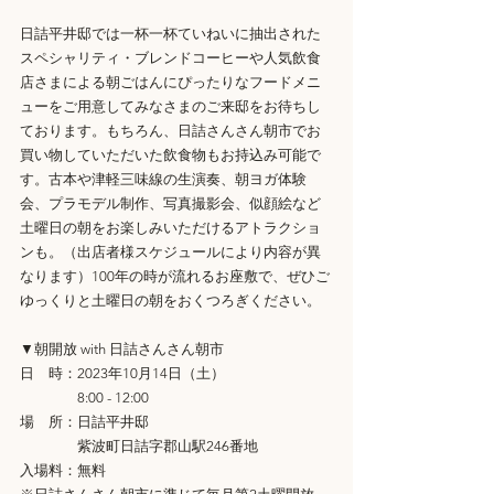
日詰平井邸では一杯一杯ていねいに抽出された
スペシャリティ・ブレンドコーヒーや人気飲食
店さまによる朝ごはんにぴったりなフードメニ
ューをご用意してみなさまのご来邸をお待ちし
ております。もちろん、日詰さんさん朝市でお
買い物していただいた飲食物もお持込み可能で
す。古本や津軽三味線の生演奏、朝ヨガ体験
会、プラモデル制作、写真撮影会、似顔絵など
土曜日の朝をお楽しみいただけるアトラクショ
ンも。（出店者様スケジュールにより内容が異
なります）100年の時が流れるお座敷で、ぜひご
ゆっくりと土曜日の朝をおくつろぎください。
▼朝開放 with 日詰さんさん朝市
日　時：2023年10月14日（土）
　　　　8:00 - 12:00
場　所：日詰平井邸
　　　　紫波町日詰字郡山駅246番地
入場料：無料