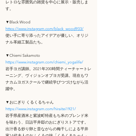
レトロな雰囲気の雑貨を中心に展示・販売しま
す。
▼Black Wood
https://www.instagram.com/black_wood933/
使い手に寄り添ったアイデアが優しい、オリジ
ナル革細工製品たち。
▼Chiemi Sakamoto
https://www.instagram.com/chiemi_yogalife/
岩手ヨガ講師。2021年200時間ティーチャートレ
ーニング、ヴィジョンオブヨガ受講。現在もワ
ナカムヨガスクールで継続学びつづけながら活
躍中。
▼おにぎり くるくるちゃん
https://www.instagram.com/hiraitei1921/
岩手県産酒米と紫波町特産もち米のブレンド米
を味わう、日詰平井邸のおにぎりストアです。
出汁香る炒り卵と昔ながらの梅干しによる平井
家14代夫人のおふくろの味「くるくるちゃん」