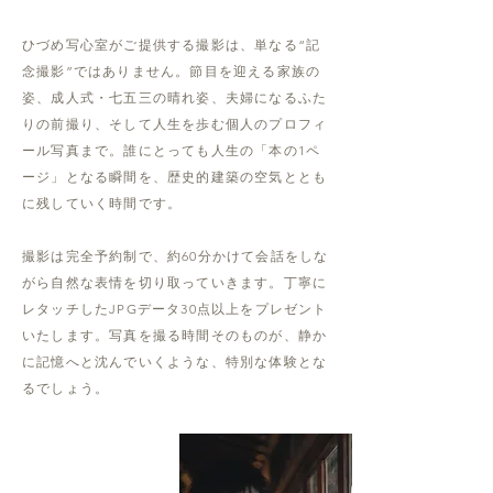
ひづめ写心室がご提供する撮影は、単なる“記
念撮影”ではありません。節目を迎える家族の
姿、成人式・七五三の晴れ姿、夫婦になるふた
りの前撮り、そして人生を歩む個人のプロフィ
ール写真まで。誰にとっても人生の「本の1ペ
ージ」となる瞬間を、歴史的建築の空気ととも
に残していく時間です。
撮影は完全予約制で、約60分かけて会話をしな
がら自然な表情を切り取っていきます。丁寧に
レタッチしたJPGデータ30点以上をプレゼント
いたします。写真を撮る時間そのものが、静か
に記憶へと沈んでいくような、特別な体験とな
るでしょう。