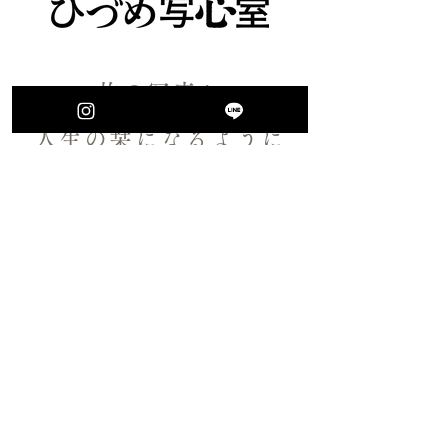
一枚の写真が、
​人生の栞になるように
100年の時を見守ってきた日詰平井邸。
この家で撮影する写真は、
記録ではなく記憶です。
​あなたの大切な1ページを未来へ。
ひづめ写心室撮影プラン（完全予約制）
60分撮影｜￥33,000（税込）｜データ30点
まずはLINEで相談する