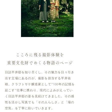
こころに残る撮影体験を
​重要文化財でめくる物語のページ
日詰平井邸を知り尽くし、その魅力を日々引き
出す立場にあるのが、撮影を担当する平井佑
樹。クラフトサケ醸造家として“100年の記憶を
起こす”仕事に携わり、現代によみがえってい
く日詰平井邸の姿を見続けてきました。その感
性を活かし写真でも「その人らしさ」と「場の
空気」を丁寧に紡いでいきます。