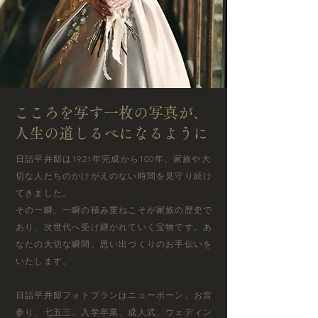
こころを写す一枚の写真が、
人生の道しるべになるように
日詰平井邸は1921年完成から100年、家族や大
切な人たちのかけがえのない時間を見守り続け
てきました。
その一瞬、一瞬の積み重ねこそが家族の歴史で
あり、次世代へ受け継がれていく宝物です。​あ
なたの大切な瞬間、思い出づくりのお手伝いを
いたします。
日詰平井邸フォトプランはニューボーン、お宮
参り、七五三、入学卒業、成人式、ウェディン