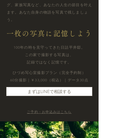
グ、家族写真など、あなたの人生の節目を叶え
ます。あなた自身の物語を写真で残しましょ
う。
一枚の写真に記憶しよう
100年の時を見守ってきた日詰平井邸。
この家で撮影する写真は、
記録ではなく記憶です。
ひづめ写心室撮影プラン（完全予約制）
60分撮影｜￥33,000（税込）｜データ30点
まずはLINEで相談する
ご予約・お申込みはこちら