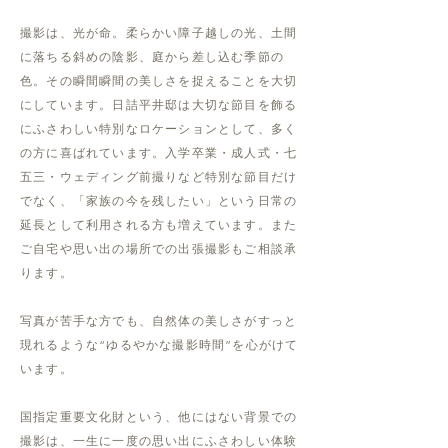
撮影は、光が命。柔らかい障子越しの光、土間
に落ちる斜めの陰影、庭から差し込む季節の
色。その瞬間瞬間の美しさを捉えることを大切
にしています。日詰平井邸は大切な節目を飾る
にふさわしい特別なロケーションとして、多く
の方に喜ばれています。入学卒業・成人式・七
五三・ウェディング前撮りなど特別な節目だけ
でなく、「家族の今を残したい」という日常の
延長として利用される方も増えています。また
ご自宅や思い出の場所での出張撮影もご相談承
ります。
写真が苦手な方でも、自然体の美しさがすっと
現れるような“ゆるやかな撮影時間”を心がけて
います。
国指定重要文化財という、他にはない背景での
撮影は、一生に一度の思い出にふさわしい体験